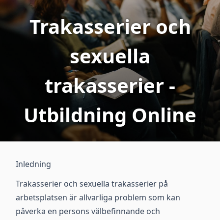
Trakasserier och
sexuella
trakasserier -
Utbildning Online
Inledning
Trakasserier och sexuella trakasserier på
arbetsplatsen är allvarliga problem som kan
påverka en persons välbefinnande och