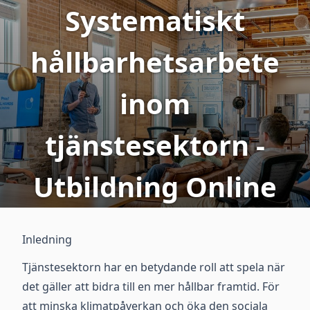
Systematiskt
hållbarhetsarbete
inom
tjänstesektorn -
Utbildning Online
Inledning
Tjänstesektorn har en betydande roll att spela när
det gäller att bidra till en mer hållbar framtid. För
att minska klimatpåverkan och öka den sociala