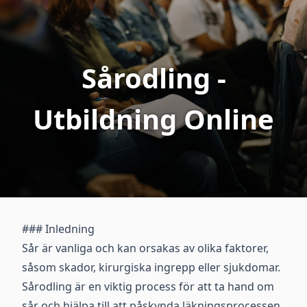
Sårodling -
Utbildning Online
### Inledning
Sår är vanliga och kan orsakas av olika faktorer,
såsom skador, kirurgiska ingrepp eller sjukdomar.
Sårodling är en viktig process för att ta hand om
sår och hjälpa till att påskynda läkningsprocessen.