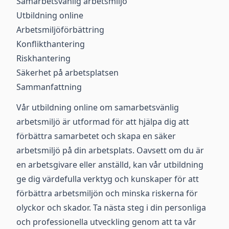
Samarbetsvänlig arbetsmiljö
Utbildning online
Arbetsmiljöförbättring
Konflikthantering
Riskhantering
Säkerhet på arbetsplatsen
Sammanfattning
Vår utbildning online om samarbetsvänlig
arbetsmiljö är utformad för att hjälpa dig att
förbättra samarbetet och skapa en säker
arbetsmiljö på din arbetsplats. Oavsett om du är
en arbetsgivare eller anställd, kan vår utbildning
ge dig värdefulla verktyg och kunskaper för att
förbättra arbetsmiljön och minska riskerna för
olyckor och skador. Ta nästa steg i din personliga
och professionella utveckling genom att ta vår