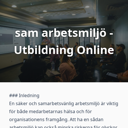
sam arbetsmiljö -
Utbildning Online
### Inledning
En säker och samarbetsvänlig arbetsmiljö är viktig
för både medarbetarnas hälsa och för
organisationens framgång. Att ha en sådan
arbetsmiljö kan också minska riskerna för olyckor