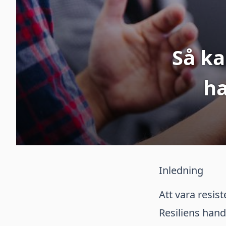
Så ka
ha
Inledning
Att vara resis
Resiliens hand