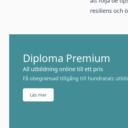
att följa de ti
resiliens och 
Diploma Premium
All utbildning online till ett pris
Få obegränsad tillgång till hundratals utbild
Läs mer