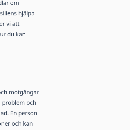
dlar om
siliens hjälpa
r vi att
hur du kan
r och motgångar
ra problem och
igad. En person
ioner och kan