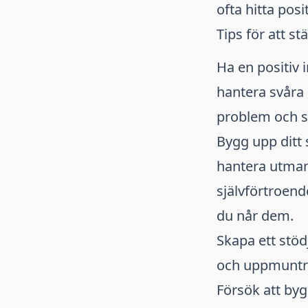
ofta hitta pos
Tips för att st
Ha en positiv i
hantera svåra s
problem och se 
Bygg upp ditt 
hantera utmani
självförtroend
du når dem.
Skapa ett stöd
och uppmuntrar
Försök att byg