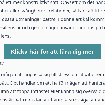
på ett mer konstruktivt sätt. Oavsett om det han
et eller svårigheter i relationer, så kan stärkt re
a dessa utmaningar bättre. I denna artikel komme
esiliens är och ge dig några användbara tips på 
liens.
Klicka här för att lära dig mer
s?
örmågan att anpassa sig till stressiga situatione
t sätt. Det handlar om att ha förmågan att hante
utan att tappa fotfästet eller känna sig överväld
ens är bättre rustad att hantera stressiga situat