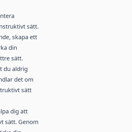
antera
struktivt sätt.
nde, skapa ett
rka din
tre sätt.
t du aldrig
andlar det om
ruktivt sätt
pa dig att
vt sätt. Genom