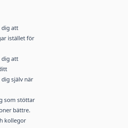
 dig att
r istället för
 dig att
itt
dig själv när
g som stöttar
oner bättre.
h kollegor