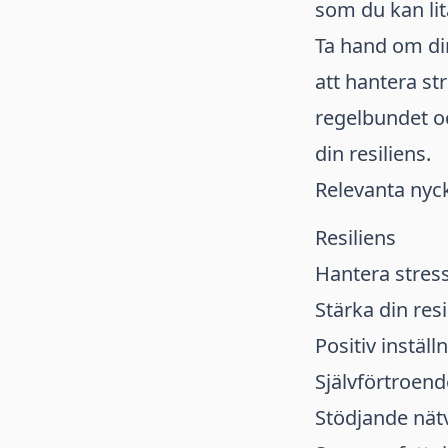
som du kan li
Ta hand om din
att hantera st
regelbundet oc
din resiliens.
Relevanta nyck
Resiliens
Hantera stress
Stärka din resi
Positiv inställ
Självförtroend
Stödjande nät