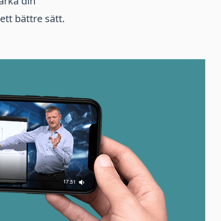
tärka din
tt bättre sätt.