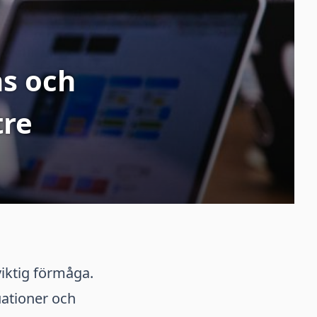
ns och
tre
viktig förmåga.
uationer och