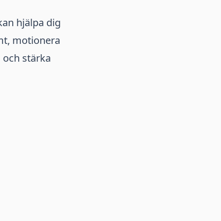
kan hjälpa dig
amt, motionera
m och stärka