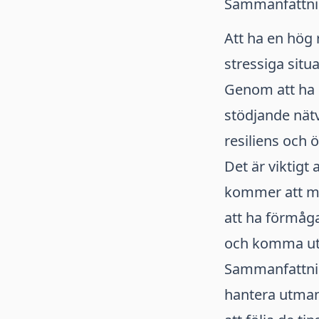
Sammanfattn
Att ha en hög 
stressiga situ
Genom att ha e
stödjande nätv
resiliens och 
Det är viktigt 
kommer att möt
att ha förmåga
och komma ut 
Sammanfattning
hantera utmani