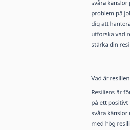
svåra känslor 
problem på jobb
dig att hanter
utforska vad r
stärka din resi
Vad är resilien
Resiliens är f
på ett positiv
svåra känslor 
med hög resili