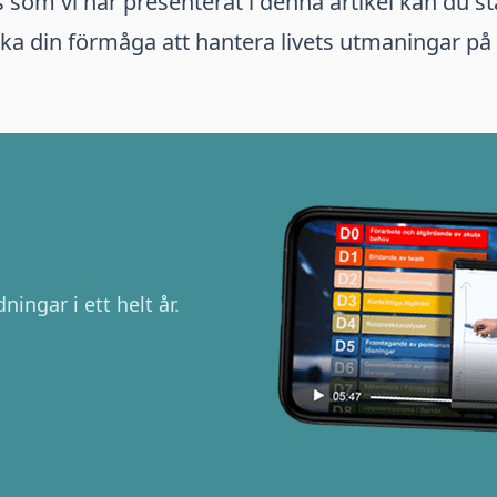
ps som vi har presenterat i denna artikel kan du s
öka din förmåga att hantera livets utmaningar på e
ningar i ett helt år.