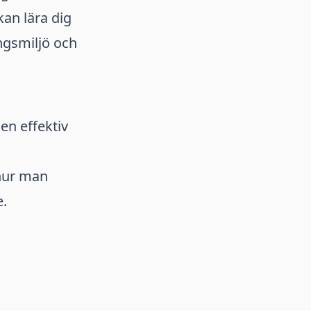
kan lära dig
ngsmiljö och
n effektiv
 hur man
e.