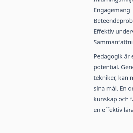
Engagemang
Beteendepro
Effektiv under
Sammanfattni
Pedagogik är en
potential. Gen
tekniker, kan 
sina mål. En 
kunskap och fä
en effektiv lär