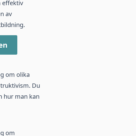
 effektiv
en av
bildning.
gen
ig om olika
truktivism. Du
ch hur man kan
dig om