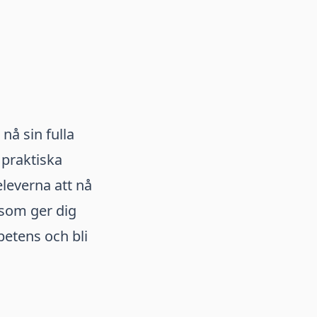
nå sin fulla
 praktiska
eleverna att nå
 som ger dig
etens och bli