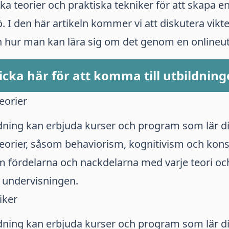
 teorier och praktiska tekniker för att skapa en
ö. I den här artikeln kommer vi att diskutera vikt
 hur man kan lära sig om det genom en onlineut
icka här för att komma till utbildnin
eorier
ldning kan erbjuda kurser och program som lär d
eorier, såsom behaviorism, kognitivism och kons
om fördelarna och nackdelarna med varje teori o
 undervisningen.
iker
ldning kan erbjuda kurser och program som lär 