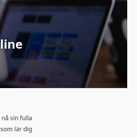
line
nå sin fulla
 som lär dig