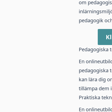
om pedagogiska
inlärningsmilj
pedagogik och
Kl
Pedagogiska t
En onlineutbi
pedagogiska t
kan lära dig 
tillämpa dem i
Praktiska tekn
En onlineutbi