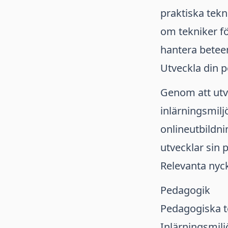
praktiska tekni
om tekniker fö
hantera bete
Utveckla din 
Genom att utv
inlärningsmiljö
onlineutbildn
utvecklar sin 
Relevanta nyck
Pedagogik
Pedagogiska t
Inlärningsmilj