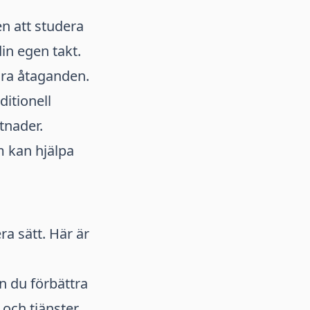
en att studera
din egen takt.
dra åtaganden.
ditionell
tnader.
m kan hjälpa
ra sätt. Här är
n du förbättra
ch tjänster,