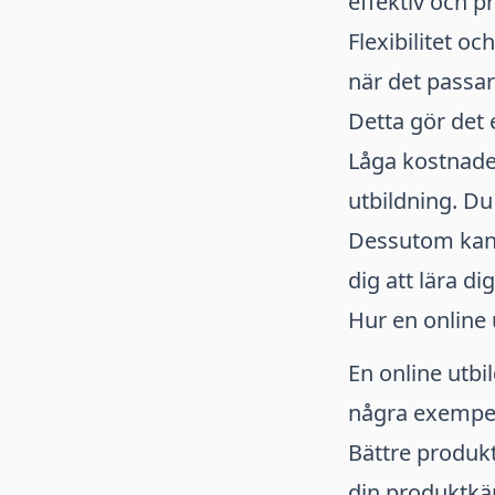
effektiv och pr
Flexibilitet oc
när det passar
Detta gör det
Låga kostnader 
utbildning. Du
Dessutom kan d
dig att lära di
Hur en online 
En online utbil
några exempe
Bättre produk
din produktkä