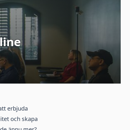
line
tt erbjuda
litet och skapa
ärde ännu mer?