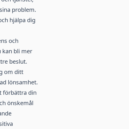
 sina problem.
och hjälpa dig
ens och
 kan bli mer
tre beslut.
g om ditt
 ökad lönsamhet.
 förbättra din
och önskemål
lande
itiva