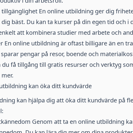
oduktiv i din arbetsroll.
h tillgänglighet En online utbildning ger dig frihet
 dig bäst. Du kan ta kurser på din egen tid och i 
 enkelt att kombinera studier med arbete och an
En online utbildning är oftast billigare än en tra
 sparar pengar på resor, boende och materialkos
u få tillgång till gratis resurser och verktyg so
g mer.
utbildning kan öka ditt kundvärde
dning kan hjälpa dig att öka ditt kundvärde på fle
l:
tkännedom Genom att ta en online utbildning ka
nnedom. Du kan lära dig mer om dina produkter o