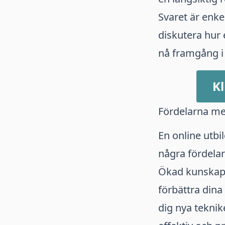
Svaret är enkel
diskutera hur 
nå framgång i
Kl
Fördelarna me
En online utbi
några fördelar
Ökad kunskap 
förbättra din
dig nya teknik