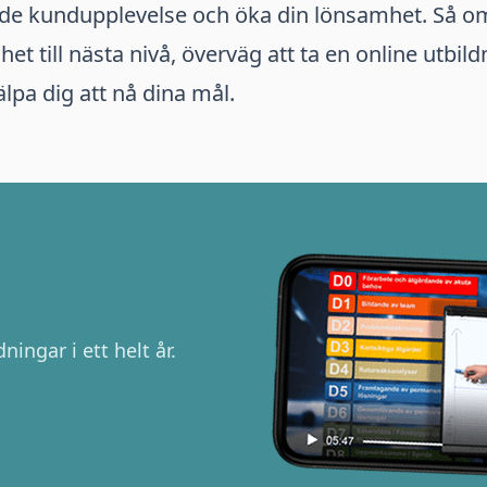
ande kundupplevelse och öka din lönsamhet. Så om 
et till nästa nivå, överväg att ta en online utbil
älpa dig att nå dina mål.
ningar i ett helt år.