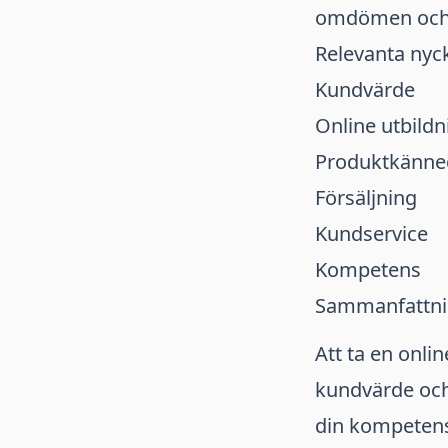
omdömen och
Relevanta nyck
Kundvärde
Online utbildn
Produktkänn
Försäljning
Kundservice
Kompetens
Sammanfattn
Att ta en onlin
kundvärde och
din kompeten