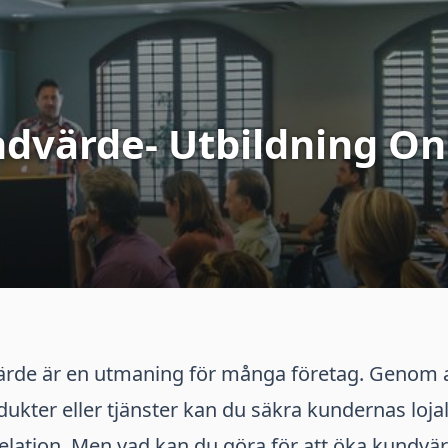
dvärde- Utbildning On
ärde är en utmaning för många företag. Genom a
dukter eller tjänster kan du säkra kundernas loja
relation. Men vad kan du göra för att öka kundv