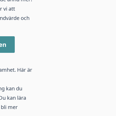
 vi att
kundvärde och
gen
samhet. Här är
ng kan du
Du kan lära
 bli mer