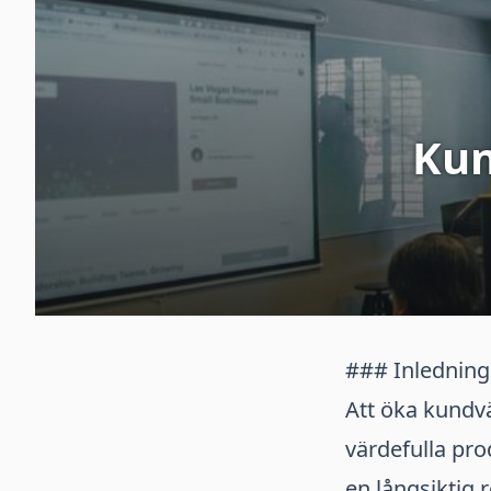
Kun
### Inledning
Att öka kundv
värdefulla pro
en långsiktig 