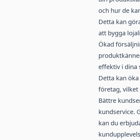
och hur de kan
Detta kan göra
att bygga lojal
Ökad försäljn
produktkänned
effektiv i dina
Detta kan öka 
företag, vilket
Bättre kundser
kundservice. 
kan du erbjuda
kundupplevelse