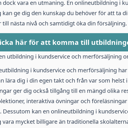
n dock vara en utmaning. En onlineutbildning i k
 kan ge dig den kunskap du behöver för att ta d
till nästa nivå och samtidigt öka din försäljning.
icka här för att komma till utbildnin
n utbildning i kundservice och merförsäljning o
neutbildning i kundservice och merförsäljning h
n lära dig i din egen takt och från var som helst i
ngar ger dig också tillgång till en mängd olika re
olektioner, interaktiva övningar och föreläsningar
 Dessutom kan en onlineutbildning i kundservic
vara mycket billigare än traditionella skolalternat