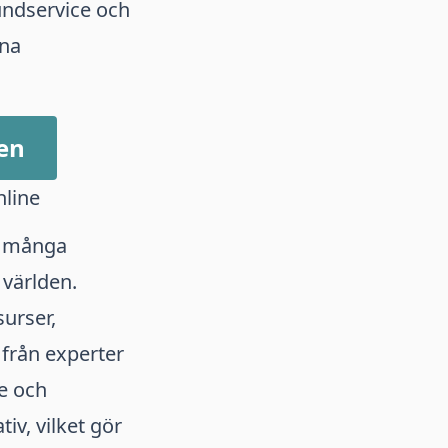
undservice och
ina
gen
nline
ar många
 världen.
surser,
 från experter
e och
iv, vilket gör