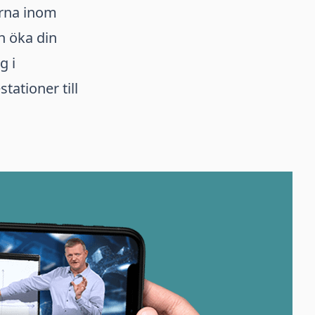
erna inom
h öka din
g i
tationer till