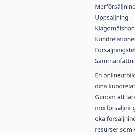
Merförsäljnin
Uppsaljning
Klagomålshan
Kundrelatione
Försäljningste
Sammanfattni
En onlineutbil
dina kundrelat
Genom att lär
merförsäljning
öka försäljnin
resurser som v