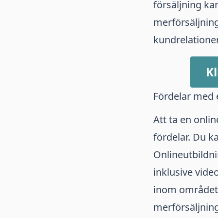
försäljning ka
merförsäljning
kundrelationer 
Kl
Fördelar med e
Att ta en onli
fördelar. Du ka
Onlineutbildni
inklusive vide
inom området.
merförsäljning 