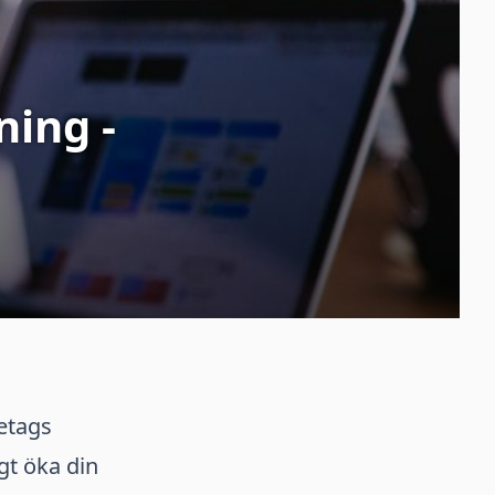
ning -
retags
gt öka din