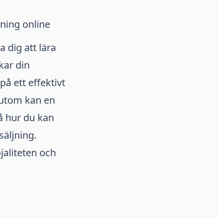
jning online
 dig att lära
kar din
å ett effektivt
sutom kan en
tå hur du kan
äljning.
jaliteten och