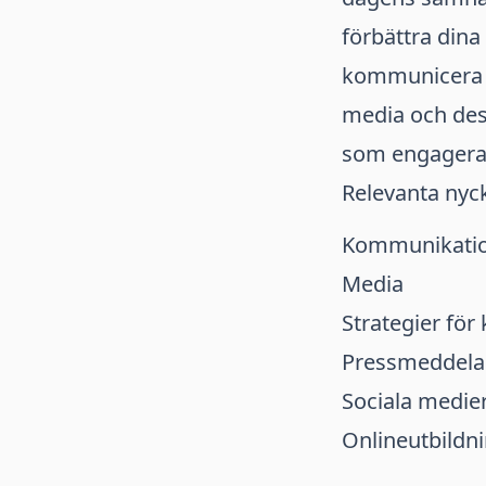
förbättra dina
kommunicera på
media och dess
som engagerar
Relevanta nyck
Kommunikati
Media
Strategier fö
Pressmeddel
Sociala medie
Onlineutbildn