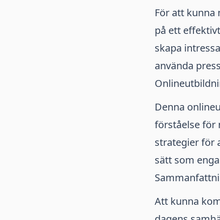
För att kunna 
på ett effektiv
skapa intressa
använda pres
Onlineutbildn
Denna onlineu
förståelse för
strategier för 
sätt som enga
Sammanfattni
Att kunna komm
dagens samhäl