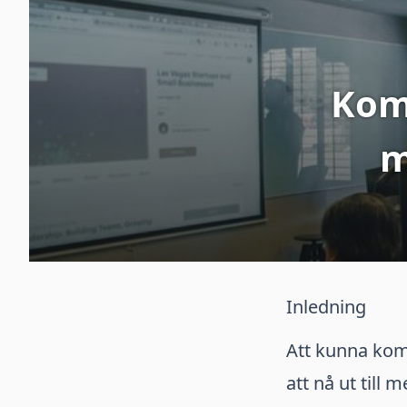
Komm
m
Inledning
Att kunna komm
att nå ut till