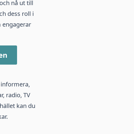
h nå ut till
h dess roll i
m engagerar
gen
t informera,
, radio, TV
hället kan du
ar.