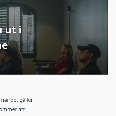
 ut i
ne
 när det gäller
 kommer att