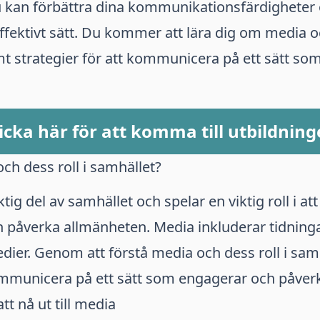
u kan förbättra dina kommunikationsfärdigheter oc
ffektivt sätt. Du kommer att lära dig om media oc
t strategier för att kommunicera på ett sätt so
icka här för att komma till utbildnin
ch dess roll i samhället?
tig del av samhället och spelar en viktig roll i at
 påverka allmänheten. Media inkluderar tidningar
dier. Genom att förstå media och dess roll i sam
ommunicera på ett sätt som engagerar och påverk
att nå ut till media