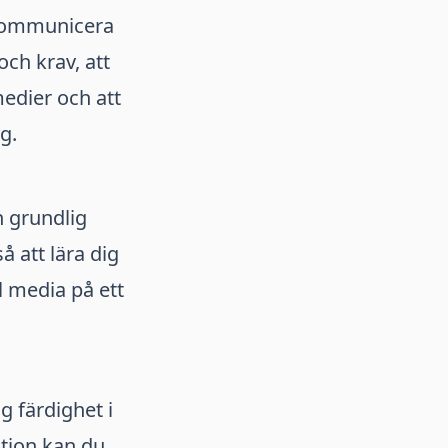
t kommunicera
och krav, att
medier och att
g.
 grundlig
 att lära dig
ll media på ett
g färdighet i
tion kan du