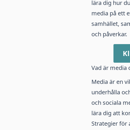
lära dig hur d
media på ett e
samhället, sam
och påverkar.
Kl
Vad är media o
Media är en vik
underhålla och
och sociala me
lära dig att k
Strategier för 