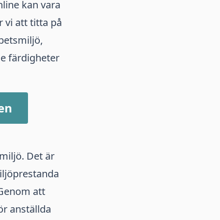
nline kan vara
vi att titta på
betsmiljö,
de färdigheter
gen
miljö. Det är
miljöprestanda
 Genom att
r anställda