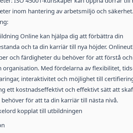
eter: ISO 45001-kunskaper kan öppna dörrar till
eter inom hantering av arbetsmiljö och säkerhet
ng:
ldning Online kan hjälpa dig att förbättra din
standa och ta din karriär till nya höjder. Onlineu
er och färdigheter du behöver för att förstå o
 organisation. Med fördelarna av flexibilitet, tids
ngar, interaktivitet och möjlighet till certifiering
g ett kostnadseffektivt och effektivt sätt att ska
behöver för att ta din karriär till nästa nivå.
elord kopplat till utbildningen
on