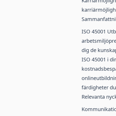
Karriärmöjligh
karriärmöjligh
Sammanfattni
ISO 45001 Utbi
arbetsmiljöpre
dig de kunskap
ISO 45001 i din
kostnadsbespari
onlineutbildnin
färdigheter du 
Relevanta nyck
Kommunikati