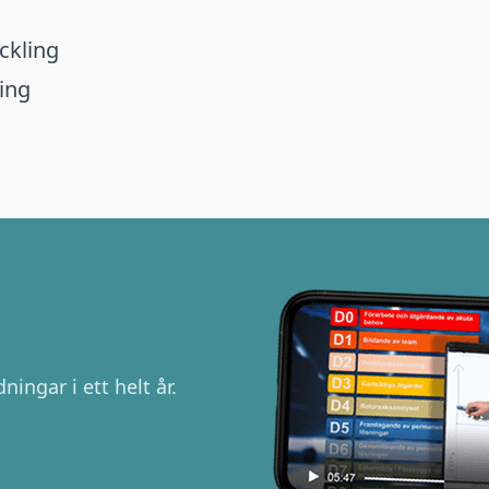
ckling
ing
ningar i ett helt år.