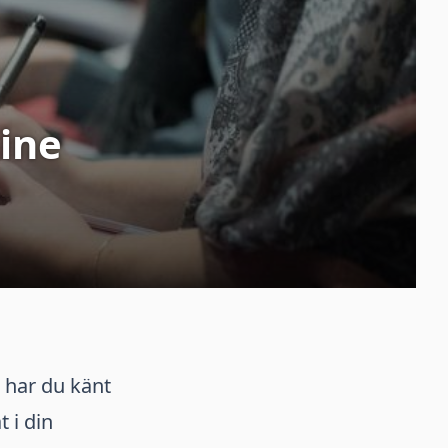
line
 har du känt
 i din