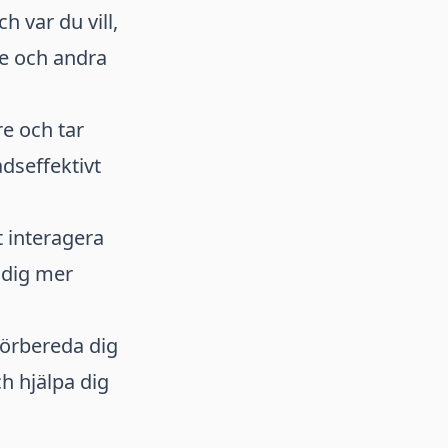
h var du vill,
te och andra
re och tar
adseffektivt
t interagera
 dig mer
förbereda dig
ch hjälpa dig