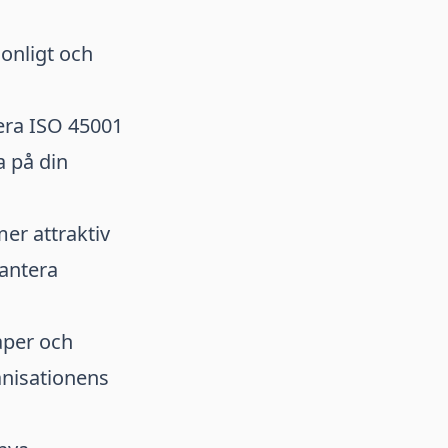
onligt och
era ISO 45001
a på din
er attraktiv
hantera
aper och
anisationens