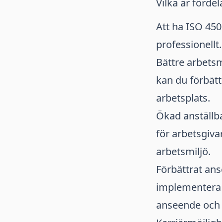
Vilka är förde
Att ha ISO 450
professionellt
Bättre arbets
kan du förbätt
arbetsplats.
Ökad anställba
för arbetsgiv
arbetsmiljö.
Förbättrat an
implementera 
anseende och 