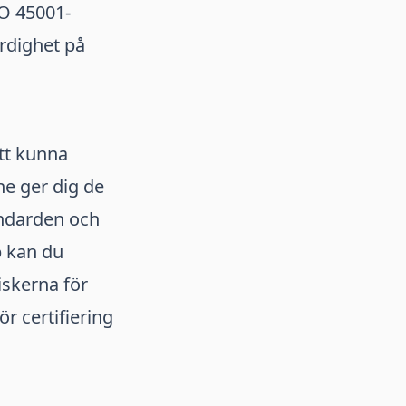
O 45001-
rdighet på
att kunna
ne ger dig de
andarden och
p kan du
iskerna för
r certifiering