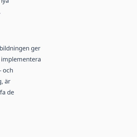
 nya
.
tbildningen ger
ch implementera
- och
, är
ffa de