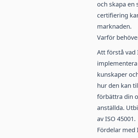
och skapa en 
certifiering k
marknaden.
Varför behöve
Att förstå vad
implementera d
kunskaper och
hur den kan t
förbättra din 
anställda. Utb
av ISO 45001.
Fördelar med 