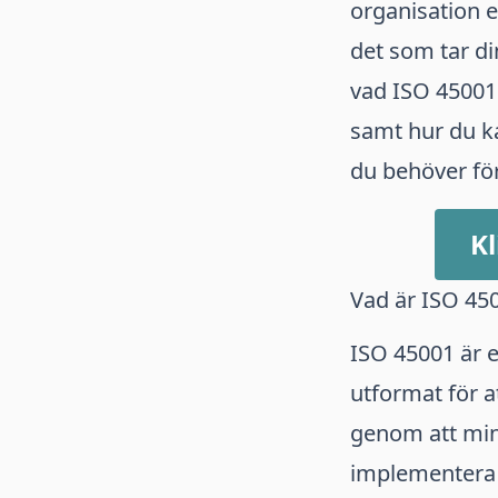
organisation e
det som tar din
vad ISO 45001 
samt hur du ka
du behöver för 
Kl
Vad är ISO 45
ISO 45001 är e
utformat för a
genom att min
implementera 