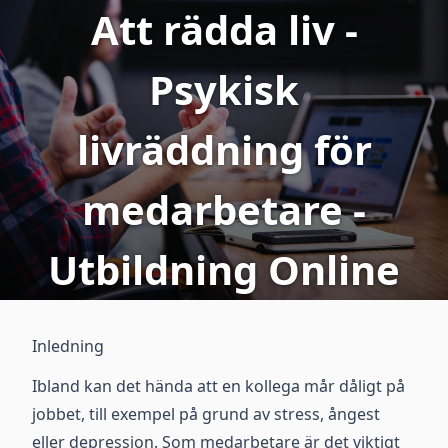
Att rädda liv -
Psykisk
livräddning för
medarbetare -
Utbildning Online
Inledning
Ibland kan det hända att en kollega mår dåligt på
jobbet, till exempel på grund av stress, ångest
eller depression. Som medarbetare är det viktigt