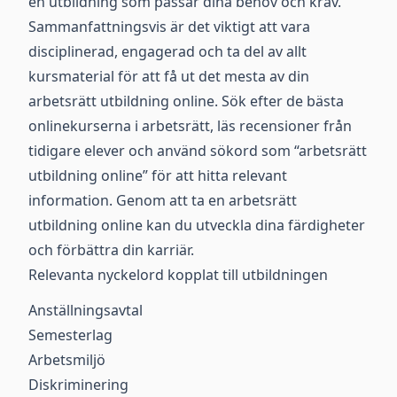
en utbildning som passar dina behov och krav.
Sammanfattningsvis är det viktigt att vara
disciplinerad, engagerad och ta del av allt
kursmaterial för att få ut det mesta av din
arbetsrätt utbildning online. Sök efter de bästa
onlinekurserna i arbetsrätt, läs recensioner från
tidigare elever och använd sökord som “arbetsrätt
utbildning online” för att hitta relevant
information. Genom att ta en arbetsrätt
utbildning online kan du utveckla dina färdigheter
och förbättra din karriär.
Relevanta nyckelord kopplat till utbildningen
Anställningsavtal
Semesterlag
Arbetsmiljö
Diskriminering