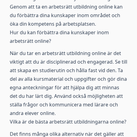
Genom att ta en arbetsrätt utbildning online kan
du förbättra dina kunskaper inom området och
öka din kompetens på arbetsplatsen.
Hur du kan förbättra dina kunskaper inom
arbetsrätt online?
När du tar en arbetsrätt utbildning online är det
viktigt att du är disciplinerad och engagerad. Se till
att skapa en studierutin och hålla fast vid den. Ta
del av alla kursmaterial och uppgifter och gör dina
egna anteckningar för att hjälpa dig att minnas
det du har lärt dig. Använd också möjligheten att
ställa frågor och kommunicera med lärare och
andra elever online.
Vilka är de bästa arbetsrätt utbildningarna online?
Det finns många olika alternativ när det gäller att